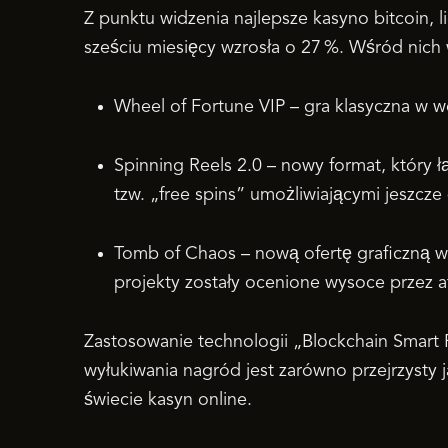
Z punktu widzenia najlepsze kasyno bitcoin, 
sześciu miesięcy wzrosła o 27 %. Wśród nich 
Wheel of Fortune VIP – gra klasyczna w
Spinning Reels 2.0 – nowy format, który
tzw. „free spins” umożliwiającymi jeszcze 
Tomb of Chaos – nową ofertę graficzną w 
projekty zostały ocenione wysoce przez a
Zastosowanie technologii „Blockchain Smart P
wyłukiwania nagród jest zarówno przejrzysty 
świecie kasyn online.