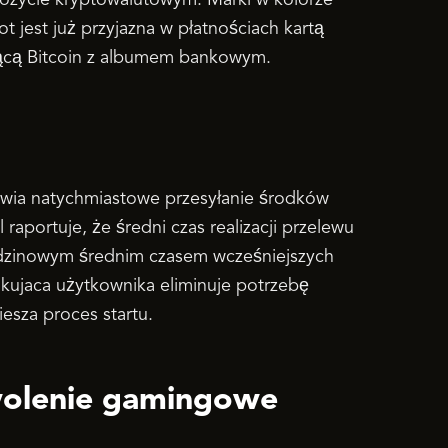
t jest już przyjazna w płatnościach kartą
czącą Bitcoin z albumem bankowym.
iwia natychmiastowe przesyłanie środków
raportuje, że średni czas realizacji przelewu
dzinowym średnim czasem wcześniejszych
yfikujaca użytkownika eliminuje potrzebę
iesza proces startu.
wolenie gamingowe