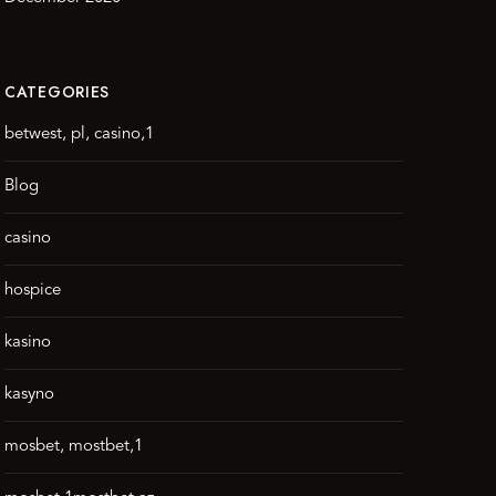
CATEGORIES
betwest, pl, casino,1
Blog
casino
hospice
kasino
kasyno
mosbet, mostbet,1