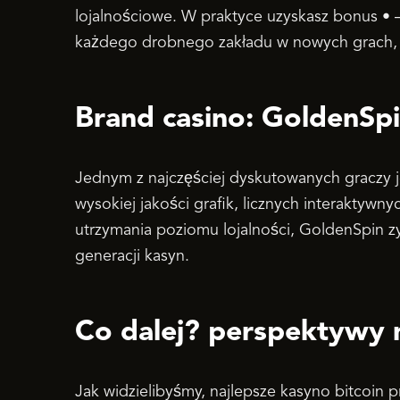
lojalnościowe. W praktyce uzyskasz bonus • –
każdego drobnego zakładu w nowych grach, 
Brand casino: GoldenSp
Jednym z najczęściej dyskutowanych graczy j
wysokiej jakości grafik, licznych interakty
utrzymania poziomu lojalności, GoldenSpin zy
generacji kasyn.
Co dalej? perspektywy 
Jak widzielibyśmy, najlepsze kasyno bitcoin