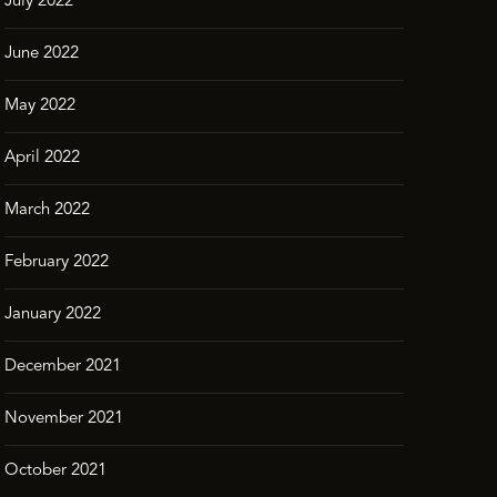
July 2022
June 2022
May 2022
April 2022
March 2022
February 2022
January 2022
December 2021
November 2021
October 2021