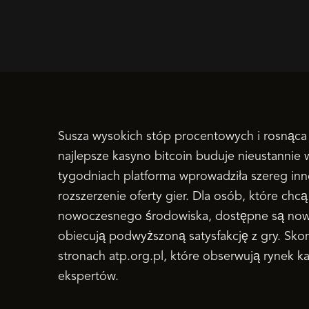
Susza wysokich stóp procentowych i rosnąca 
najlepsze kasyno bitcoin buduje nieustannie 
tygodniach platforma wprowadziła szereg inno
rozszerzenie oferty gier. Dla osób, które chcą
nowoczesnego środowiska, dostępne są nowe
obiecują podwyższoną satysfakcję z gry. Skom
stronach atp.org.pl, które obserwują rynek k
ekspertów.