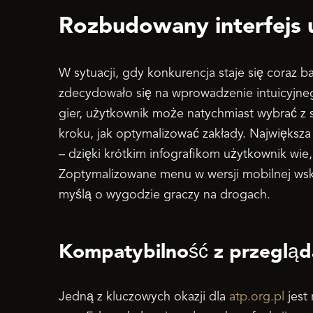
Rozbudowany interfejs u
W sytuacji, gdy konkurencja staje się coraz b
zdecydowało się na wprowadzenie intuicyjneg
gier, użytkownik może natychmiast wybrać z
kroku, jak optymalizować zakłady. Największa
– dzięki krótkim infografikom użytkownik wie, 
Zoptymalizowane menu w wersji mobilnej wska
myślą o wygodzie graczy na drogach.
Kompatybilność z przegląd
Jedną z kluczowych okazji dla
atp.org.pl
jest