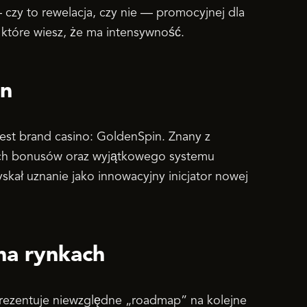
 czy to rewelacja, czy nie — promocyjnej dla
które wiesz, że ma intensywność.
in
est brand casino: GoldenSpin. Znany z
wnych bonusów oraz wyjątkowego systemu
skał uznanie jako innowacyjny inicjator nowej
na rynkach
 prezentuje niewzględne „roadmap” na kolejne