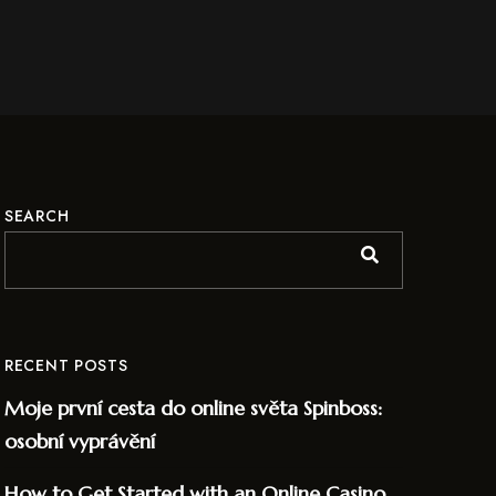
SEARCH
RECENT POSTS
Moje první cesta do online světa Spinboss:
osobní vyprávění
How to Get Started with an Online Casino