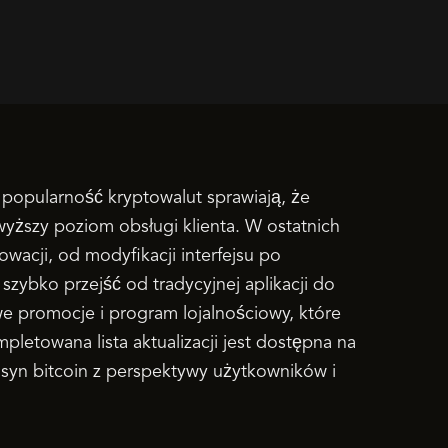
popularność kryptowalut sprawiają, że
wyższy poziom obsługi klienta. W ostatnich
wacji, od modyfikacji interfejsu po
 szybko przejść od tradycyjnej aplikacji do
 promocje i program lojalnościowy, które
pletowana lista aktualizacji jest dostępna na
asyn bitcoin z perspektywy użytkowników i