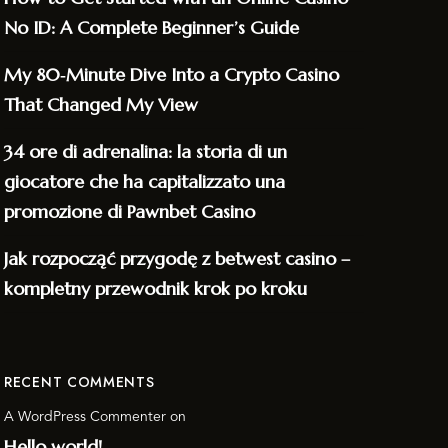
No ID: A Complete Beginner’s Guide
My 80‑Minute Dive Into a Crypto Casino
That Changed My View
34 ore di adrenalina: la storia di un
giocatore che ha capitalizzato una
promozione di Pawnbet Casino
Jak rozpocząć przygodę z betwest casino –
kompletny przewodnik krok po kroku
RECENT COMMENTS
A WordPress Commenter
on
Hello world!