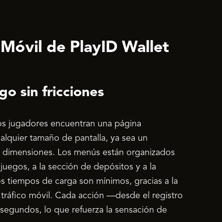
 Móvil de PlayID Wallet
go sin fricciones
t los jugadores encuentran una página
alquier tamaño de pantalla, ya sea un
 dimensiones. Los menús están organizados
juegos, a la sección de depósitos y a la
s tiempos de carga son mínimos, gracias a la
 tráfico móvil. Cada acción —desde el registro
segundos, lo que refuerza la sensación de