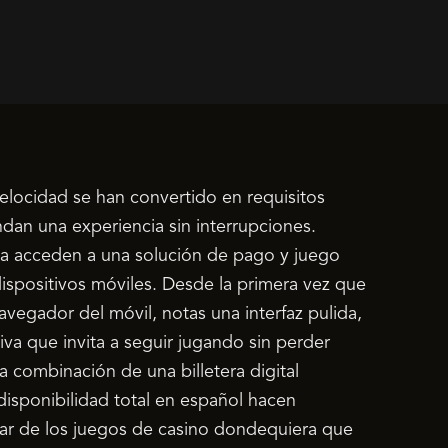
elocidad se han convertido en requisitos
dan una experiencia sin interrupciones.
ana acceden a una solución de pago y juego
ispositivos móviles. Desde la primera vez que
 navegador del móvil, notas una interfaz pulida,
iva que invita a seguir jugando sin perder
 combinación de una billetera digital
 disponibilidad total en español hacen
utar de los juegos de casino dondequiera que