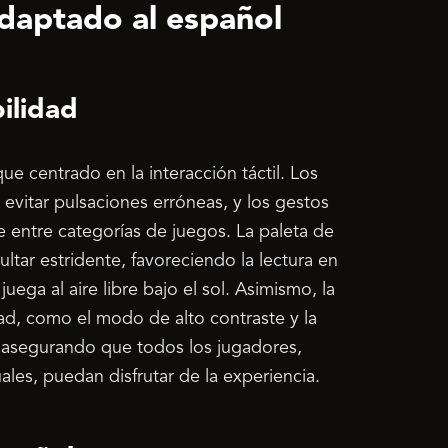
 adaptado al español
ilidad
e centrado en la interacción táctil. Los
evitar pulsaciones erróneas, y los gestos
 entre categorías de juegos. La paleta de
ultar estridente, favoreciendo la lectura en
ega al aire libre bajo el sol. Asimismo, la
ad, como el modo de alto contraste y la
e, asegurando que todos los jugadores,
es, puedan disfrutar de la experiencia.