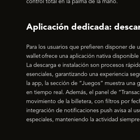
control total en la palma de la mano.
Aplicación dedicada: desca
Para los usuarios que prefieren disponer de 
wallet ofrece una aplicación nativa disponibl
La descarga e instalación son procesos rápidos
esenciales, garantizando una experiencia seg
la app, la sección de “Juegos” muestra una ga
en tiempo real. Además, el panel de “Transac
movimiento de la billetera, con filtros por fe
integración de notificaciones push avisa al 
especiales, manteniendo la actividad siempre f