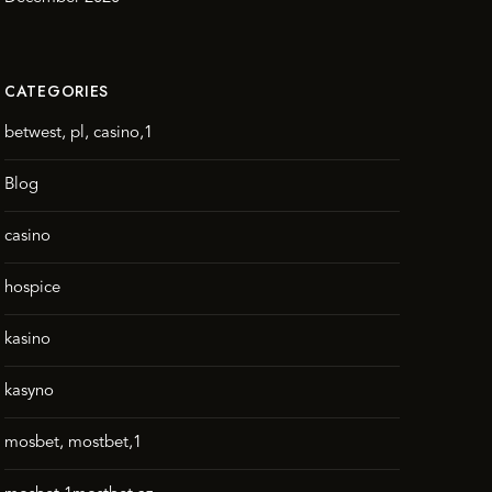
CATEGORIES
betwest, pl, casino,1
Blog
casino
hospice
kasino
kasyno
mosbet, mostbet,1