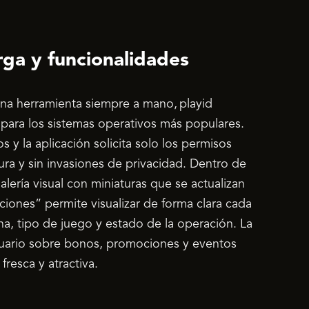
rga y funcionalidades
una herramienta siempre a mano, playid
e para los sistemas operativos más populares.
 y la aplicación solicita solo los permisos
ura y sin invasiones de privacidad. Dentro de
lería visual con miniaturas que se actualizan
ciones” permite visualizar de forma clara cada
cha, tipo de juego y estado de la operación. La
usuario sobre bonos, promociones y eventos
resca y atractiva.