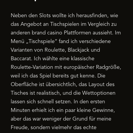
Neben den Slots wollte ich herausfinden, wie
das Angebot an Tischspielen im Vergleich zu
anderen brand casino Plattformen aussieht. Im
Menü „Tischspiele“ fand ich verschiedene
Varianten von Roulette, Blackjack und
Baccarat. Ich wählte eine klassische
Roulette‑Variation mit europäischer Radgröße,
weil ich das Spiel bereits gut kenne. Die
Oberfläche ist übersichtlich, das Layout des
Tisches ist realistisch, und die Wettoptionen
lassen sich schnell setzen. In den ersten
Minuten erhielt ich ein paar kleine Gewinne,
aber das war weniger der Grund für meine
Freude, sondern vielmehr das echte