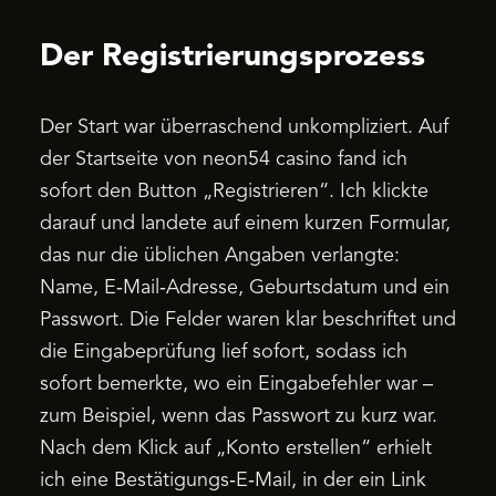
Der Registrierungsprozess
Der Start war überraschend unkompliziert. Auf
der Startseite von neon54 casino fand ich
sofort den Button „Registrieren“. Ich klickte
darauf und landete auf einem kurzen Formular,
das nur die üblichen Angaben verlangte:
Name, E‑Mail‑Adresse, Geburtsdatum und ein
Passwort. Die Felder waren klar beschriftet und
die Eingabeprüfung lief sofort, sodass ich
sofort bemerkte, wo ein Eingabefehler war –
zum Beispiel, wenn das Passwort zu kurz war.
Nach dem Klick auf „Konto erstellen“ erhielt
ich eine Bestätigungs‑E‑Mail, in der ein Link