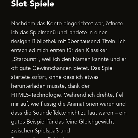
Slot‑Spiele
Nachdem das Konto eingerichtet war, öffnete
ich das Spielmenü und landete in einer
riesigen Bibliothek mit über tausend Titeln. Ich
entschied mich ersten für den Klassiker
„Starburst“, weil ich den Namen kannte und er
oft gute Gewinnchancen bietet. Das Spiel
startete sofort, ohne dass ich etwas
herunterladen musste, dank der
HTML5‑Technologie. Während ich drehte, fiel
mir auf, wie flüssig die Animationen waren und
dass die Soundeffekte nicht zu laut waren – ein
gutes Beispiel für das feine Gleichgewicht
zwischen Spielspaß und