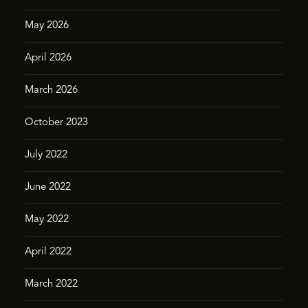
May 2026
April 2026
March 2026
October 2023
July 2022
June 2022
May 2022
April 2022
March 2022