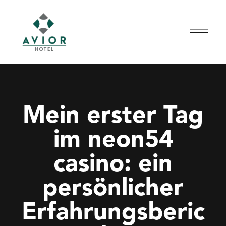
Mein erster Tag
im neon54
casino: ein
persönlicher
Erfahrungsberic