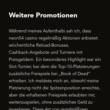
Weitere Promotionen
Während meines Aufenthalts sah ich, dass
neon54 casino regelmäßig Aktionen anbietet:
wöchentliche Reload‑Bonusse,
Cashback‑Angebote und Turniere mit
Preisgeldern. Ein besonderes Highlight war ein
Slot‑Turnier, bei dem die Top‑10‑Platzierungen
zusätzliche Freispiele bei „Book of Dead“
erhielten. Ich meldete mich an, obwohl meine
Platzierung nicht die Spitzenposition erreichte,
aber die erhaltenen Freispiele erlaubten mir,
weiterzuspielen, ohne zusätzliches Geld zu
investieren. Diese Art von regelmäßigen