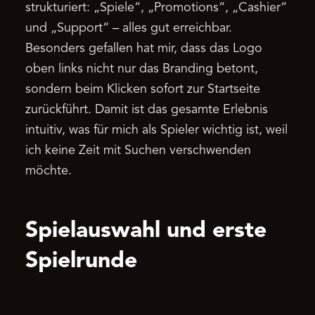
strukturiert: „Spiele“, „Promotions“, „Cashier“
und „Support“ – alles gut erreichbar.
Besonders gefallen hat mir, dass das Logo
oben links nicht nur das Branding betont,
sondern beim Klicken sofort zur Startseite
zurückführt. Damit ist das gesamte Erlebnis
intuitiv, was für mich als Spieler wichtig ist, weil
ich keine Zeit mit Suchen verschwenden
möchte.
Spielauswahl und erste
Spielrunde