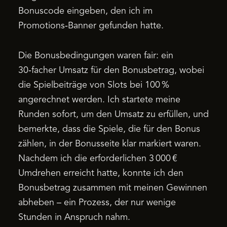
Bonuscode eingeben, den ich im
Promotions‑Banner gefunden hatte.
Die Bonusbedingungen waren fair: ein
30‑facher Umsatz für den Bonusbetrag, wobei
die Spielbeiträge von Slots bei 100 %
angerechnet werden. Ich startete meine
Runden sofort, um den Umsatz zu erfüllen, und
bemerkte, dass die Spiele, die für den Bonus
zählen, in der Bonusseite klar markiert waren.
Nachdem ich die erforderlichen 3 000 €
Umdrehen erreicht hatte, konnte ich den
Bonusbetrag zusammen mit meinen Gewinnen
abheben – ein Prozess, der nur wenige
Stunden in Anspruch nahm.