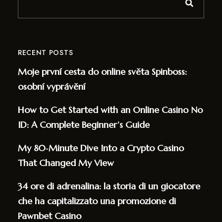
RECENT POSTS
Moje první cesta do online světa Spinboss:
osobní vyprávění
How to Get Started with an Online Casino No
ID: A Complete Beginner’s Guide
My 80‑Minute Dive Into a Crypto Casino
That Changed My View
34 ore di adrenalina: la storia di un giocatore
che ha capitalizzato una promozione di
Pawnbet Casino