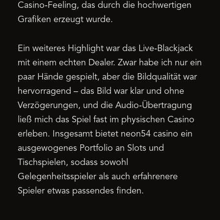
Casino‑Feeling, das durch die hochwertigen
Grafiken erzeugt wurde.
Ein weiteres Highlight war das Live‑Blackjack
mit einem echten Dealer. Zwar habe ich nur ein
paar Hände gespielt, aber die Bildqualität war
hervorragend – das Bild war klar und ohne
Verzögerungen, und die Audio‑Übertragung
ließ mich das Spiel fast im physischen Casino
erleben. Insgesamt bietet neon54 casino ein
ausgewogenes Portfolio an Slots und
Tischspielen, sodass sowohl
Gelegenheitsspieler als auch erfahrenere
Spieler etwas passendes finden.