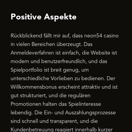
Positive Aspekte
Rückblickend fällt mir auf, dass neon54 casino
in vielen Bereichen überzeugt. Das
Anmeldeverfahren ist einfach, die Website ist
modern und benutzerfreundlich, und das
Spielportfolio ist breit genug, um
unterschiedliche Vorlieben zu bedienen. Der
Willkommensbonus erscheint attraktiv und ist
gut strukturiert, und die regulären
Promotionen halten das Spielinteresse
lebendig. Die Ein- und Auszahlungsprozesse
sind schnell und transparent, und die
Kundenbetreuung reagiert innerhalb kurzer